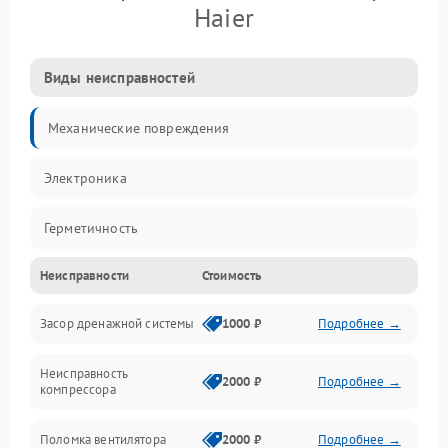
Haier
Виды неисправностей
Механические повреждения
Электроника
Герметичность
Неисправности
Стоимость
Механика
Засор дренажной системы
1000 ₽
Подробнее →
Управление
Неисправность
Электропитание
2000 ₽
Подробнее →
компрессора
Датчики
Поломка вентилятора
2000 ₽
Подробнее →