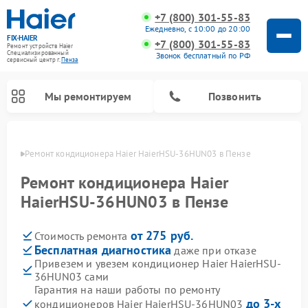
+7 (800) 301-55-83
Ежедневно, с 10:00 до 20:00
FIX-HAIER
+7 (800) 301-55-83
Ремонт устройств Haier
Специализированный
Звонок бесплатный по РФ
cервисный центр г.
Пенза
Мы ремонтируем
Позвонить
Пензе
Ремонт кондиционера Haier HaierHSU-36HUN03 в Пензе
Ремонт кондиционера Haier
HaierHSU-36HUN03 в Пензе
от 275 руб.
Стоимость ремонта
Бесплатная диагностика
даже при отказе
Привезем и увезем кондиционер Haier HaierHSU-
36HUN03 сами
Ремонт стиральных машин Haier
Ремонт сушильных машин Haier
Ремонт морозильных камер Haier
Ремонт посудомоечных машин Haier
Ремонт варочных панелей Haier
Ремонт роботов-пылесосов Haier
Ремонт микроволновых печей Haier
Ремонт сушильных автоматов Haier
Гарантия на наши работы по ремонту
до 3-х
кондиционеров Haier HaierHSU-36HUN03