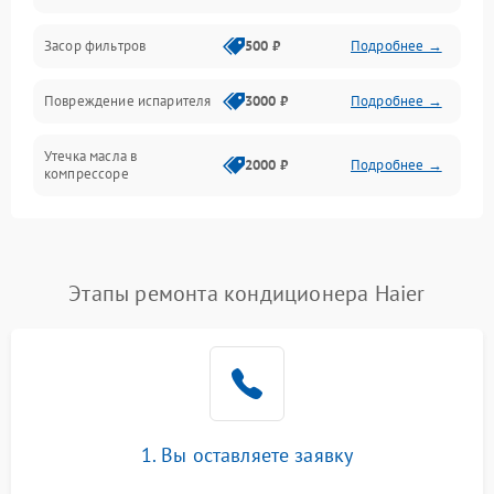
Работа системы
Засор фильтров
500 ₽
Подробнее →
Фильтрация
Повреждение испарителя
3000 ₽
Подробнее →
Хладагент
Утечка масла в
2000 ₽
Подробнее →
компрессоре
Повреждение
1500 ₽
Подробнее →
трубопроводов
Этапы ремонта кондиционера Haier
Неисправность
2000 ₽
Подробнее →
четырехходового клапана
Поломка подшипников
1500 ₽
Подробнее →
вентилятора
Повреждение корпуса
1000 ₽
Подробнее →
1. Вы оставляете заявку