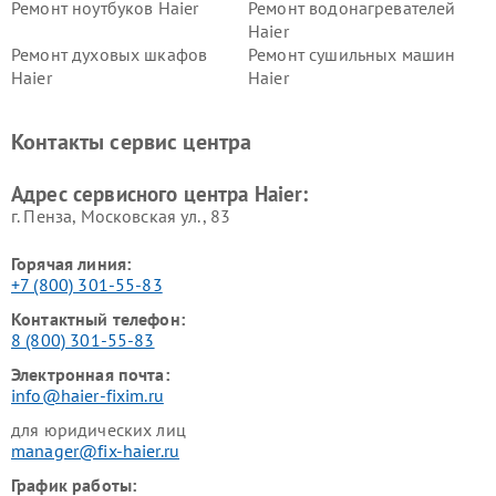
Ремонт ноутбуков Haier
Ремонт водонагревателей
Haier
Ремонт духовых шкафов
Ремонт сушильных машин
Haier
Haier
Ремонт варочных панелей
Ремонт морозильных камер
Haier
Haier
Контакты сервис центра
Ремонт роботов-пылесосов
Ремонт посудомоечных
Haier
машин Haier
Адрес сервисного центра Haier:
г. Пенза, Московская ул., 83
Горячая линия:
+7 (800) 301-55-83
Контактный телефон:
8 (800) 301-55-83
Электронная почта:
info@haier-fixim.ru
для юридических лиц
manager@fix-haier.ru
График работы: