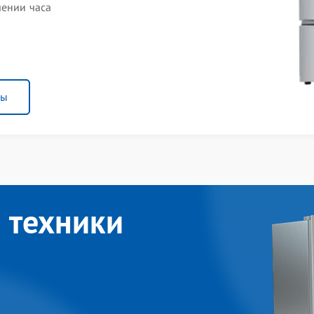
чении часа
ны
 техники