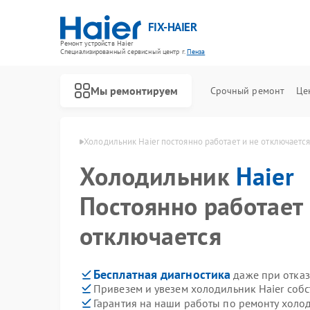
FIX-HAIER
Ремонт устройств Haier
Специализированный cервисный центр г.
Пенза
Мы ремонтируем
Срочный ремонт
Це
ников Haier в Пензе
Холодильник Haier постоянно работает и не отключаетс
Холодильник
Haier
Постоянно работает 
отключается
Бесплатная диагностика
даже при отказ
Привезем и увезем холодильник Haier соб
Гарантия на наши работы по ремонту холо
Ремонт стиральных машин Haier
Ремонт водонагревателей Haier
Ремонт духовых шкафов Haier
Ремонт сушильных машин Haier
Ремонт варочных панелей Haier
Ремонт морозильных камер Haier
Ремонт роботов-пылесосов Haier
Ремонт посудомоечных машин Haier
Ремонт парогенераторов Haier
Ремонт микроволновых печей Haier
Ремонт сушильных автоматов Haier