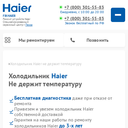
+7 (800) 301-55-83
Ежедневно, с 10:00 до 20:00
FIX-HAIER
+7 (800) 301-55-83
Ремонт устройств Haier
Специализированный
Звонок бесплатный по РФ
cервисный центр г.
Пенза
Мы ремонтируем
Позвонить
Пензе
Холодильник Haier не держит температуру
Холодильник
Haier
Не держит температуру
Бесплатная диагностика
даже при отказе от
ремонта
Привезем и увезем холодильник Haier
собственной доставкой
Ремонт стиральных машин Haier
Ремонт сушильных машин Haier
Ремонт морозильных камер Haier
Ремонт посудомоечных машин Haier
Ремонт варочных панелей Haier
Ремонт роботов-пылесосов Haier
Ремонт микроволновых печей Haier
Ремонт сушильных автоматов Haier
Гарантия на наши работы по ремонту
до 3-х лет
холодильников Haier