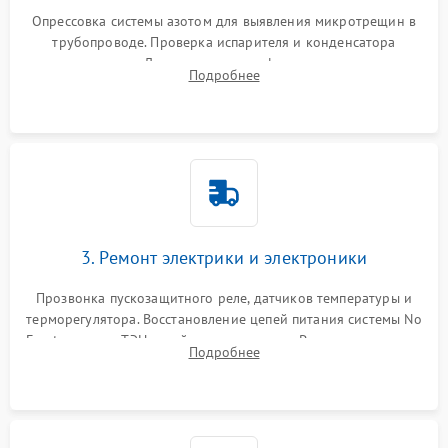
Опрессовка системы азотом для выявления микротрещин в
трубопроводе. Проверка испарителя и конденсатора
течеискателем. Демонтаж старого фильтра-осушителя и
Подробнее
продувка капиллярной трубки для устранения засоров.
3. Ремонт электрики и электроники
Прозвонка пускозащитного реле, датчиков температуры и
терморегулятора. Восстановление цепей питания системы No
Frost, включая ТЭН оттайки и вентилятор. Ремонт или замена
Подробнее
платы управления при сбоях алгоритмов.