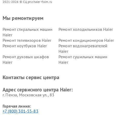
2021-2026 © СЦ pnz.haier-fixim.ru
Мы ремонтируем
Ремонт стиральных машин
Ремонт холодильников Haier
Haier
Ремонт телевизоров Haier
Ремонт кондиционеров Haier
Ремонт ноутбуков Haier
Ремонт водонагревателей
Haier
Ремонт духовых шкафов
Ремонт сушильных машин
Haier
Haier
Ремонт варочных панелей
Ремонт морозильных камер
Haier
Haier
Контакты сервис центра
Ремонт роботов-пылесосов
Ремонт посудомоечных
Haier
машин Haier
Адрес сервисного центра Haier:
г. Пенза, Московская ул., 83
Горячая линия:
+7 (800) 301-55-83