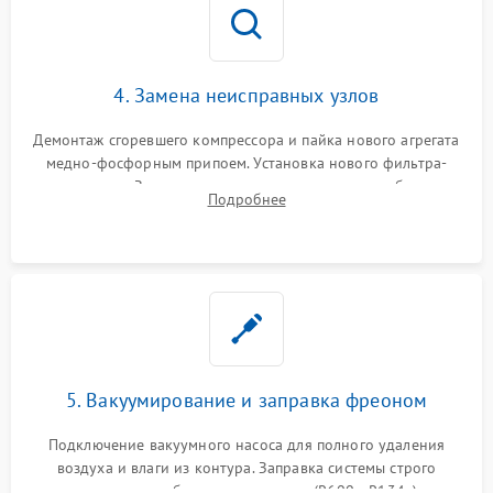
4. Замена неисправных узлов
Демонтаж сгоревшего компрессора и пайка нового агрегата
медно-фосфорным припоем. Установка нового фильтра-
осушителя. Замена изношенных вентиляторов обдува,
Подробнее
сломанных заслонок или поврежденных дверных петель.
5. Вакуумирование и заправка фреоном
Подключение вакуумного насоса для полного удаления
воздуха и влаги из контура. Заправка системы строго
дозированным объемом хладагента (R600a, R134a) по