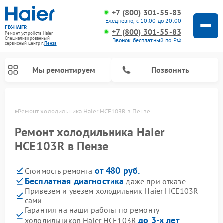
+7 (800) 301-55-83
Ежедневно, с 10:00 до 20:00
FIX-HAIER
+7 (800) 301-55-83
Ремонт устройств Haier
Специализированный
Звонок бесплатный по РФ
cервисный центр г.
Пенза
Мы ремонтируем
Позвонить
Пензе
Ремонт холодильника Haier HCE103R в Пензе
Ремонт холодильника Haier
HCE103R в Пензе
от 480 руб.
Стоимость ремонта
Бесплатная диагностика
даже при отказе
Привезем и увезем холодильник Haier HCE103R
сами
Ремонт стиральных машин Haier
Ремонт сушильных машин Haier
Ремонт морозильных камер Haier
Ремонт посудомоечных машин Haier
Ремонт варочных панелей Haier
Ремонт роботов-пылесосов Haier
Ремонт микроволновых печей Haier
Ремонт сушильных автоматов Haier
Гарантия на наши работы по ремонту
до 3-х лет
холодильников Haier HCE103R