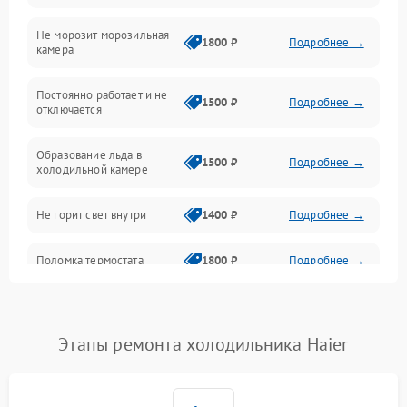
Не морозит морозильная
Дренаж
1800 ₽
Подробнее →
камера
Оттайка
Постоянно работает и не
1500 ₽
Подробнее →
отключается
Программное обеспечение
Образование льда в
1500 ₽
Подробнее →
холодильной камере
Не горит свет внутри
1400 ₽
Подробнее →
Поломка термостата
1800 ₽
Подробнее →
Не работает вентилятор
1800 ₽
Подробнее →
Этапы ремонта холодильника Haier
Поломка системы No Frost
2600 ₽
Подробнее →
Образование конденсата
1800 ₽
Подробнее →