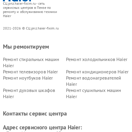
СЦ pnz.haier-fixim.ru - сеть
сервисных центров в Пензе по
ремонту и обслуживанию техники
Haier
2021-2026 © СЦ pnz.haier-fixim.ru
Мы ремонтируем
Ремонт стиральных машин
Ремонт холодильников Haier
Haier
Ремонт телевизоров Haier
Ремонт кондиционеров Haier
Ремонт ноутбуков Haier
Ремонт водонагревателей
Haier
Ремонт духовых шкафов
Ремонт сушильных машин
Haier
Haier
Ремонт варочных панелей
Ремонт морозильных камер
Haier
Haier
Контакты сервис центра
Ремонт роботов-пылесосов
Ремонт посудомоечных
Haier
машин Haier
Адрес сервисного центра Haier: