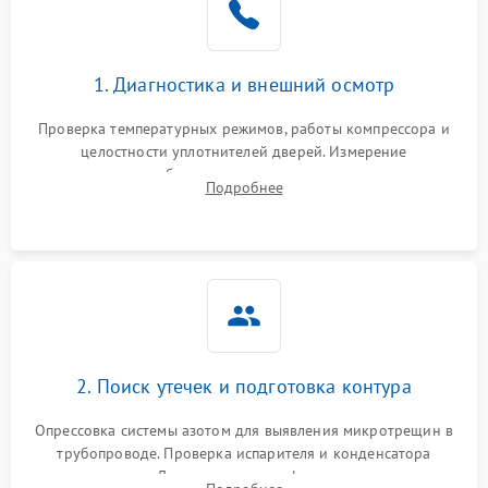
на стенках
Сбой в работе инвертора
2100 ₽
Подробнее →
1. Диагностика и внешний осмотр
Запах горелого при
2000 ₽
Подробнее →
Проверка температурных режимов, работы компрессора и
работе
целостности уплотнителей дверей. Измерение
сопротивления обмоток мотора, проверка термостата и
Не включается
Подробнее
1000 ₽
Подробнее →
считывание кодов ошибок с электронного дисплея.
холодильник
Проблемы с системой
автоматической
1800 ₽
Подробнее →
разморозки
2. Поиск утечек и подготовка контура
Опрессовка системы азотом для выявления микротрещин в
трубопроводе. Проверка испарителя и конденсатора
течеискателем. Демонтаж старого фильтра-осушителя и