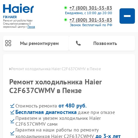
+7 (800) 301-55-83
Ежедневно, с 10:00 до 20:00
FIX-HAIER
+7 (800) 301-55-83
Ремонт устройств Haier
Специализированный
Звонок бесплатный по РФ
cервисный центр г.
Пенза
Мы ремонтируем
Позвонить
Пензе
Ремонт холодильника Haier C2F637CWMV в Пензе
Ремонт холодильника Haier
C2F637CWMV в Пензе
от 480 руб.
Стоимость ремонта
Бесплатная диагностика
даже при отказе
Привезем и увезем холодильник Haier
C2F637CWMV сами
Ремонт стиральных машин Haier
Ремонт сушильных машин Haier
Ремонт морозильных камер Haier
Ремонт посудомоечных машин Haier
Ремонт варочных панелей Haier
Ремонт роботов-пылесосов Haier
Ремонт микроволновых печей Haier
Ремонт сушильных автоматов Haier
Гарантия на наши работы по ремонту
до 3-х лет
холодильников Haier C2F637CWMV