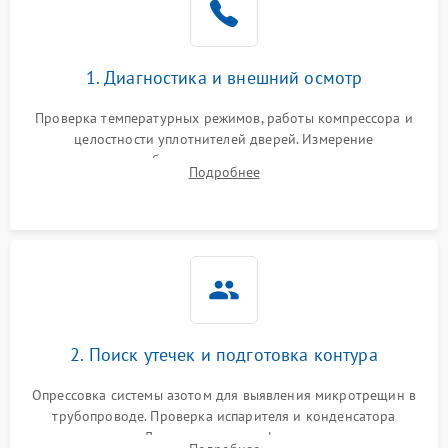
на стенках
Сбой в работе инвертора
2100 ₽
Подробнее →
1. Диагностика и внешний осмотр
Запах горелого при
2000 ₽
Подробнее →
Проверка температурных режимов, работы компрессора и
работе
целостности уплотнителей дверей. Измерение
сопротивления обмоток мотора, проверка термостата и
Не включается
Подробнее
1000 ₽
Подробнее →
считывание кодов ошибок с электронного дисплея.
холодильник
Проблемы с системой
автоматической
1800 ₽
Подробнее →
разморозки
2. Поиск утечек и подготовка контура
Опрессовка системы азотом для выявления микротрещин в
трубопроводе. Проверка испарителя и конденсатора
течеискателем. Демонтаж старого фильтра-осушителя и