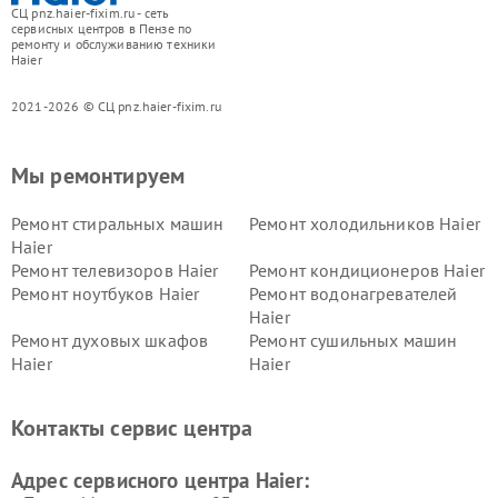
СЦ pnz.haier-fixim.ru - сеть
сервисных центров в Пензе по
ремонту и обслуживанию техники
Haier
2021-2026 © СЦ pnz.haier-fixim.ru
Мы ремонтируем
Ремонт стиральных машин
Ремонт холодильников Haier
Haier
Ремонт телевизоров Haier
Ремонт кондиционеров Haier
Ремонт ноутбуков Haier
Ремонт водонагревателей
Haier
Ремонт духовых шкафов
Ремонт сушильных машин
Haier
Haier
Ремонт варочных панелей
Ремонт морозильных камер
Haier
Haier
Контакты сервис центра
Ремонт роботов-пылесосов
Ремонт посудомоечных
Haier
машин Haier
Адрес сервисного центра Haier: