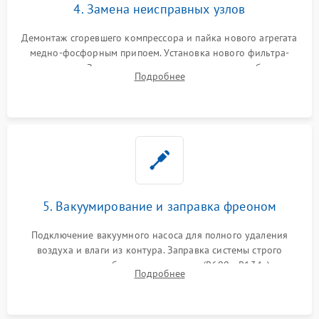
4. Замена неисправных узлов
Демонтаж сгоревшего компрессора и пайка нового агрегата
медно-фосфорным припоем. Установка нового фильтра-
осушителя. Замена изношенных вентиляторов обдува,
Подробнее
сломанных заслонок или поврежденных дверных петель.
5. Вакуумирование и заправка фреоном
Подключение вакуумного насоса для полного удаления
воздуха и влаги из контура. Заправка системы строго
дозированным объемом хладагента (R600a, R134a) по
Подробнее
электронным весам. Контроль рабочего давления в системе.