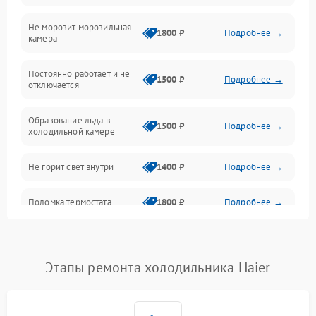
Не морозит морозильная
Дренаж
1800 ₽
Подробнее →
камера
Оттайка
Постоянно работает и не
1500 ₽
Подробнее →
отключается
Программное обеспечение
Образование льда в
1500 ₽
Подробнее →
холодильной камере
Не горит свет внутри
1400 ₽
Подробнее →
Поломка термостата
1800 ₽
Подробнее →
Не работает вентилятор
1800 ₽
Подробнее →
Этапы ремонта холодильника Haier
Поломка системы No Frost
2600 ₽
Подробнее →
Образование конденсата
1800 ₽
Подробнее →