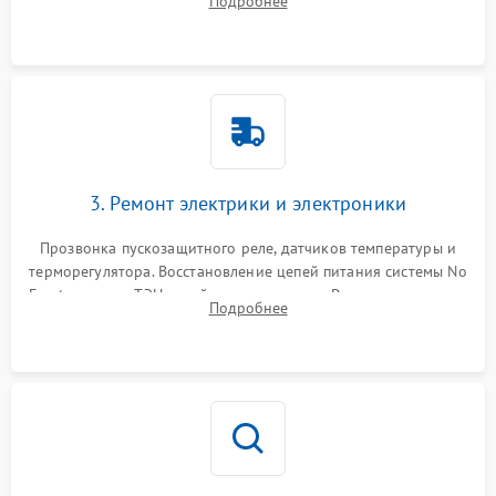
Подробнее
продувка капиллярной трубки для устранения засоров.
3. Ремонт электрики и электроники
Прозвонка пускозащитного реле, датчиков температуры и
терморегулятора. Восстановление цепей питания системы No
Frost, включая ТЭН оттайки и вентилятор. Ремонт или замена
Подробнее
платы управления при сбоях алгоритмов.