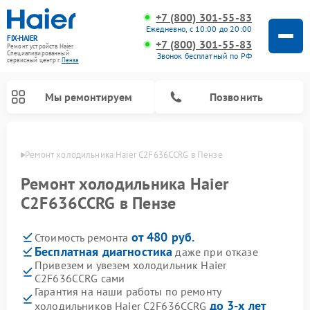
+7 (800) 301-55-83
Ежедневно, с 10:00 до 20:00
FIX-HAIER
+7 (800) 301-55-83
Ремонт устройств Haier
Специализированный
Звонок бесплатный по РФ
cервисный центр г.
Пенза
Мы ремонтируем
Позвонить
Пензе
Ремонт холодильника Haier C2F636CCRG в Пензе
Ремонт холодильника Haier
C2F636CCRG в Пензе
от 480 руб.
Стоимость ремонта
Бесплатная диагностика
даже при отказе
Привезем и увезем холодильник Haier
C2F636CCRG сами
Ремонт стиральных машин Haier
Ремонт сушильных машин Haier
Ремонт морозильных камер Haier
Ремонт посудомоечных машин Haier
Ремонт варочных панелей Haier
Ремонт роботов-пылесосов Haier
Ремонт микроволновых печей Haier
Ремонт сушильных автоматов Haier
Гарантия на наши работы по ремонту
до 3-х лет
холодильников Haier C2F636CCRG