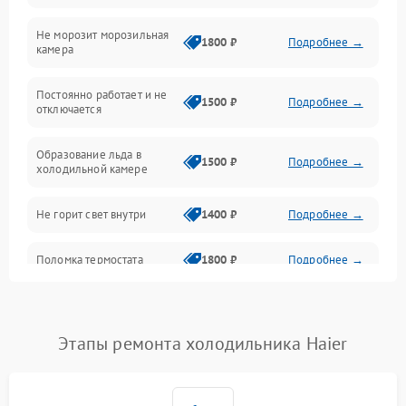
Не морозит морозильная
Дренаж
1800 ₽
Подробнее →
камера
Оттайка
Постоянно работает и не
1500 ₽
Подробнее →
отключается
Программное обеспечение
Образование льда в
1500 ₽
Подробнее →
холодильной камере
Не горит свет внутри
1400 ₽
Подробнее →
Поломка термостата
1800 ₽
Подробнее →
Не работает вентилятор
1800 ₽
Подробнее →
Этапы ремонта холодильника Haier
Поломка системы No Frost
2600 ₽
Подробнее →
Образование конденсата
1800 ₽
Подробнее →