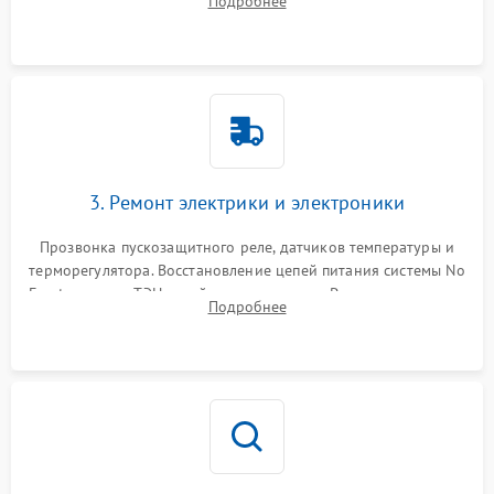
Подробнее
продувка капиллярной трубки для устранения засоров.
3. Ремонт электрики и электроники
Прозвонка пускозащитного реле, датчиков температуры и
терморегулятора. Восстановление цепей питания системы No
Frost, включая ТЭН оттайки и вентилятор. Ремонт или замена
Подробнее
платы управления при сбоях алгоритмов.