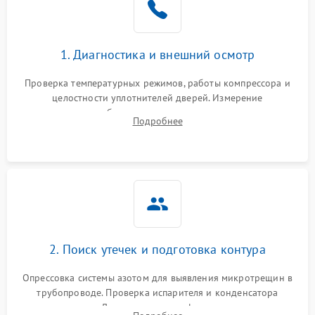
на стенках
Сбой в работе инвертора
2100 ₽
Подробнее →
1. Диагностика и внешний осмотр
Запах горелого при
2000 ₽
Подробнее →
Проверка температурных режимов, работы компрессора и
работе
целостности уплотнителей дверей. Измерение
сопротивления обмоток мотора, проверка термостата и
Не включается
Подробнее
1000 ₽
Подробнее →
считывание кодов ошибок с электронного дисплея.
холодильник
Проблемы с системой
автоматической
1800 ₽
Подробнее →
разморозки
2. Поиск утечек и подготовка контура
Опрессовка системы азотом для выявления микротрещин в
трубопроводе. Проверка испарителя и конденсатора
течеискателем. Демонтаж старого фильтра-осушителя и