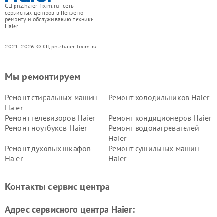
СЦ pnz.haier-fixim.ru - сеть
сервисных центров в Пензе по
ремонту и обслуживанию техники
Haier
2021-2026 © СЦ pnz.haier-fixim.ru
Мы ремонтируем
Ремонт стиральных машин
Ремонт холодильников Haier
Haier
Ремонт телевизоров Haier
Ремонт кондиционеров Haier
Ремонт ноутбуков Haier
Ремонт водонагревателей
Haier
Ремонт духовых шкафов
Ремонт сушильных машин
Haier
Haier
Ремонт варочных панелей
Ремонт морозильных камер
Haier
Haier
Контакты сервис центра
Ремонт роботов-пылесосов
Ремонт посудомоечных
Haier
машин Haier
Адрес сервисного центра Haier: