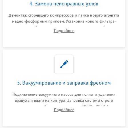
4. Замена неисправных узлов
Демонтаж сгоревшего компрессора и пайка нового агрегата
медно-фосфорным припоем. Установка нового фильтра-
осушителя. Замена изношенных вентиляторов обдува,
Подробнее
сломанных заслонок или поврежденных дверных петель.
5. Вакуумирование и заправка фреоном
Подключение вакуумного насоса для полного удаления
воздуха и влаги из контура. Заправка системы строго
дозированным объемом хладагента (R600a, R134a) по
Подробнее
электронным весам. Контроль рабочего давления в системе.