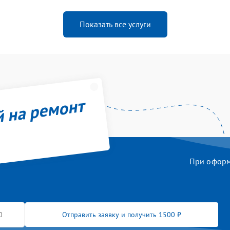
Показать все услуги
й на ремонт
При оформл
Отправить заявку и получить 1500 ₽