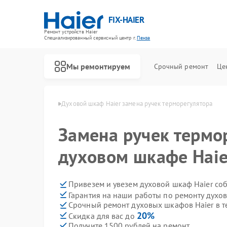
FIX-HAIER
Ремонт устройств Haier
Специализированный cервисный центр г.
Пенза
Мы ремонтируем
Срочный ремонт
Це
кафов Haier в Пензе
Духовой шкаф Haier замена ручек терморегулятора
Замена ручек термо
духовом шкафе Haie
Привезем и увезем духовой шкаф Haier со
Гарантия на наши работы по ремонту духо
Срочный ремонт духовых шкафов Haier в т
20%
Скидка для вас до
Получите 1500 рублей на ремонт
Ремонт стиральных машин Haier
Ремонт водонагревателей Haier
Ремонт сушильных машин Haier
Ремонт варочных панелей Haier
Ремонт морозильных камер Haier
Ремонт роботов-пылесосов Haier
Ремонт посудомоечных машин Haier
Ремонт парогенераторов Haier
Ремонт микроволновых печей Haier
Ремонт сушильных автоматов Haier