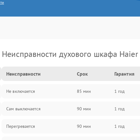
сти
Неисправности духового шкафа Haier
Неисправности
Срок
Гарантия
Не включается
85 мин
1 год
Сам выключается
90 мин
1 год
Перегревается
90 мин
1 год