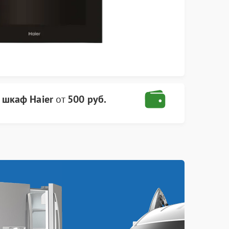
 шкаф Haier
от
500 руб.