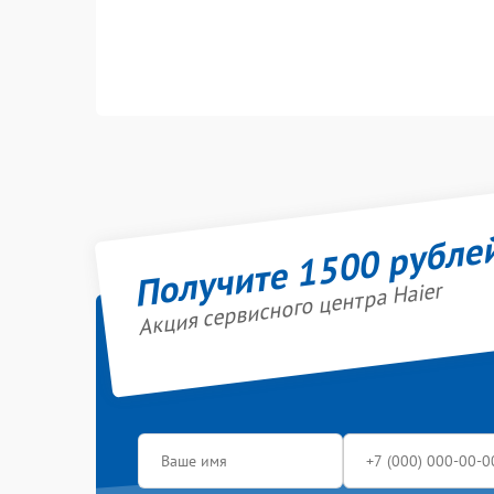
Получите 1500 рубле
Акция сервисного центра Haier