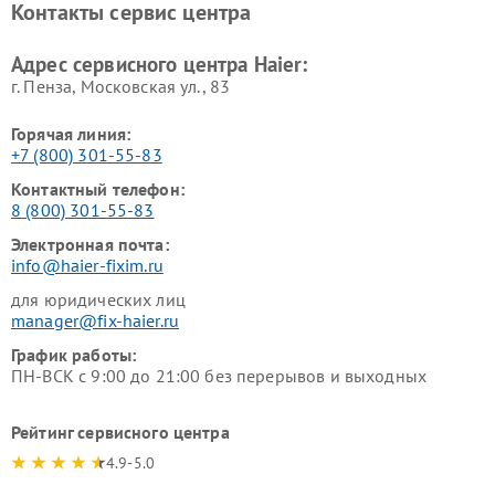
Контакты сервис центра
Ремонт роботов-пылесосов
Ремонт посудомоечных
Haier
машин Haier
Адрес сервисного центра Haier:
г. Пенза, Московская ул., 83
Горячая линия:
+7 (800) 301-55-83
Контактный телефон:
8 (800) 301-55-83
Электронная почта:
info@haier-fixim.ru
для юридических лиц
manager@fix-haier.ru
График работы:
ПН-ВСК с 9:00 до 21:00 без перерывов и выходных
Рейтинг сервисного центра
4.9-5.0