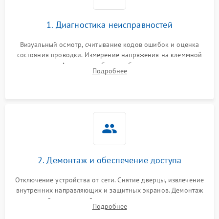
1. Диагностика неисправностей
Визуальный осмотр, считывание кодов ошибок и оценка
состояния проводки. Измерение напряжения на клеммной
колодке. Анализ жалоб на проблемы с нагревом,
Подробнее
конвекцией, панелью управления или блокировкой дверцы.
2. Демонтаж и обеспечение доступа
Отключение устройства от сети. Снятие дверцы, извлечение
внутренних направляющих и защитных экранов. Демонтаж
задней или верхней панели для прямого доступа к
Подробнее
нагревательным элементам, плате и вентиляторам.