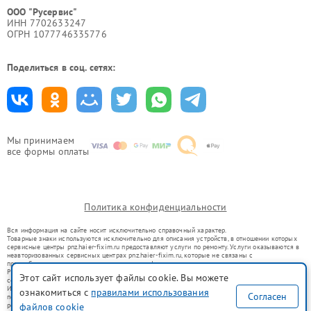
ООО "Русервис"
ИНН 7702633247
ОГРН 1077746335776
Поделиться в соц. сетях:
Мы принимаем
все формы оплаты
Политика конфиденциальности
Вся информация на сайте носит исключительно справочный характер.
Товарные знаки используются исключительно для описания устройств, в отношении которых
сервисные центры pnz.haier-fixim.ru предоставляют услуги по ремонту. Услуги оказываются в
неавторизованных сервисных центрах pnz.haier-fixim.ru, которые не связаны с
правообладателями товарных знаков или их официальными представителями.
Ремонт осуществляется для устройств, уже введенных в гражданский оборот в соответствии
Этот сайт использует файлы cookie. Вы можете
со статьей 1487 ГК РФ.
Использование товарных знаков не преследует цели индивидуализации услуг или введения
ознакомиться с
правилами использования
Согласен
потребителей в заблуждение, а служит для информирования о предоставляемых услугах по
ремонту техники указанных брендов.
файлов cookie