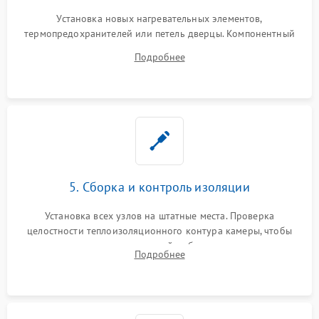
Установка новых нагревательных элементов,
термопредохранителей или петель дверцы. Компонентный
ремонт электронного модуля управления, замена
Подробнее
выгоревших реле, восстановление контактов и замена
уплотнителя.
5. Сборка и контроль изоляции
Установка всех узлов на штатные места. Проверка
целостности теплоизоляционного контура камеры, чтобы
исключить перегрев кухонной мебели и потерю тепла.
Подробнее
Надежная фиксация клемм и сборка корпуса шкафа.