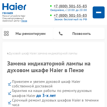
+7 (800) 301-55-83
Ежедневно, с 10:00 до 20:00
FIX-HAIER
+7 (800) 301-55-83
Ремонт устройств Haier
Специализированный
Звонок бесплатный по РФ
cервисный центр г.
Пенза
Мы ремонтируем
Позвонить
Пензе
Духовой шкаф Haier замена индикаторной лампы
Замена индикаторной лампы на
духовом шкафе Haier в Пензе
Привезем и увезем духовой шкаф Haier
собственной доставкой
Гарантия на наши работы по ремонту духовых
до 3-х лет
шкафов Haier
Ремонт стиральных машин Haier
Ремонт сушильных машин Haier
Ремонт морозильных камер Haier
Ремонт посудомоечных машин Haier
Ремонт варочных панелей Haier
Ремонт роботов-пылесосов Haier
Ремонт микроволновых печей Haier
Ремонт сушильных автоматов Haier
Срочный ремонт духовых шкафов Haier в течении
часа