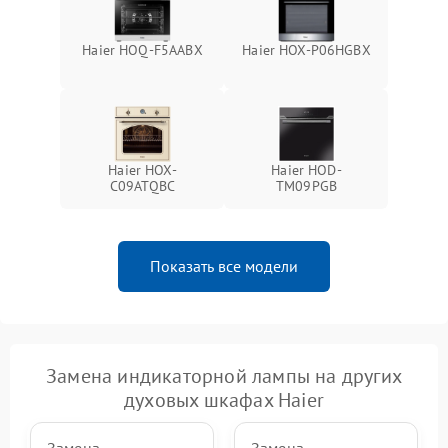
Haier HOQ-F5AABX
Haier HOX-P06HGBX
Haier HOX-
Haier HOD-
C09ATQBC
TM09PGB
Показать все модели
Замена индикаторной лампы на других
духовых шкафах Haier