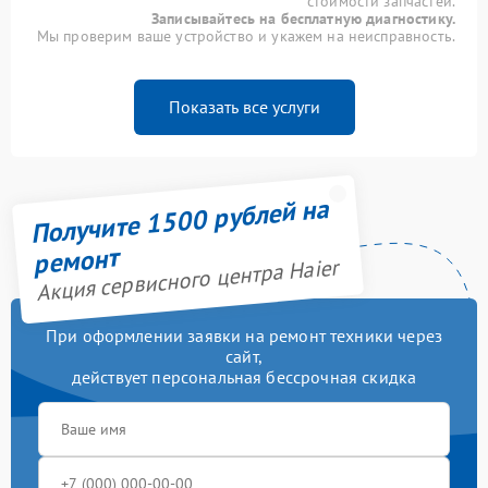
стоимости запчастей.
Записывайтесь на бесплатную диагностику.
Мы проверим ваше устройство и укажем на неисправность.
Показать все услуги
Получите 1500 рублей на
ремонт
Акция сервисного центра Haier
При оформлении заявки на ремонт техники через
сайт,
действует персональная бессрочная скидка