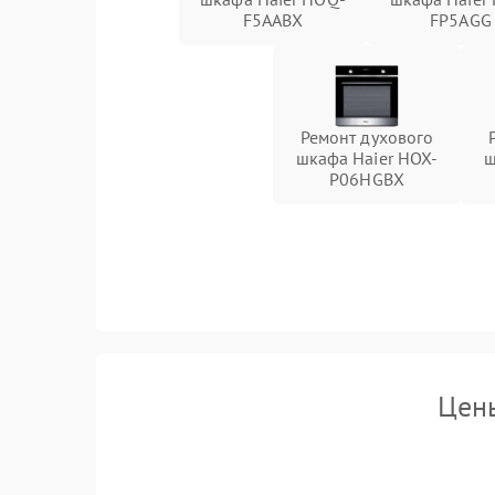
F5AABX
FP5AGG
Ремонт духового
шкафа Haier HOX-
ш
P06HGBX
Цены