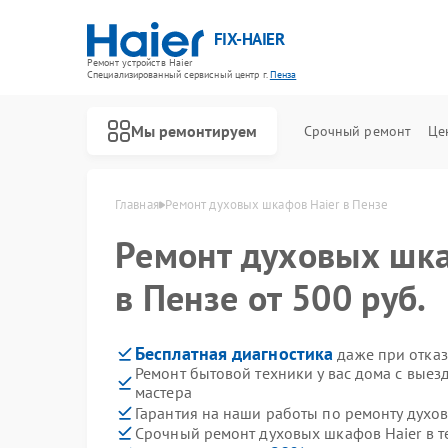
FIX-HAIER
Ремонт устройств Haier
Специализированный cервисный центр г.
Пенза
Мы ремонтируем
Срочный ремонт
Це
Главная
Ремонт духовых шкафов Haier в Пензе
Ремонт духовых шк
в Пензе от 500 руб.
Бесплатная диагностика
даже при отказ
Ремонт бытовой техники у вас дома с вые
мастера
Гарантия на наши работы по ремонту духо
Срочный ремонт духовых шкафов Haier в т
Ремонт стиральных машин Haier
Ремонт водонагревателей Haier
Ремонт сушильных машин Haier
Ремонт варочных панелей Haier
Ремонт морозильных камер Haier
Ремонт роботов-пылесосов Haier
Ремонт посудомоечных машин Haier
Ремонт парогенераторов Haier
Ремонт микроволновых печей Haier
Ремонт сушильных автоматов Haier