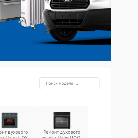
онт духового
Ремонт духового
а Haier HOX-
шкафа Haier HOQ-