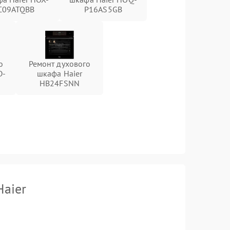
C09ATQBB
P16AS5GB
о
Ремонт духового
D-
шкафа Haier
HB24FSNN
Haier