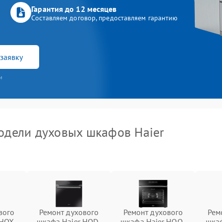
Гарантия до 12 месяцев
Составляем договор, предоставляем гарантию
заявку
и
дели духовых шкафов Haier
вого
Ремонт духового
Ремонт духового
Рем
 HOX-
шкафа Haier HOD-
шкафа Haier HOQ-
шкаф